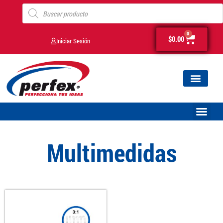
0
$
0.00
Iniciar Sesión
Multimedidas