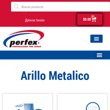
0
$
0.00
Iniciar Sesión
Arillo Metalico