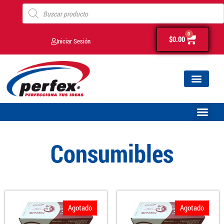
0
$
0.00
Iniciar Sesión
Consumibles
Agotado
Agotado