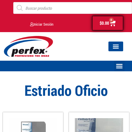
0
$
0.00
Iniciar Sesión
Estriado Oficio