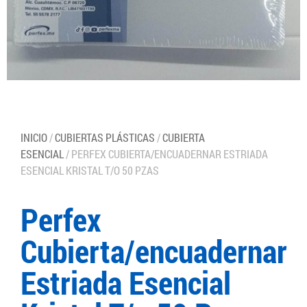
INICIO
/
CUBIERTAS PLÁSTICAS
/
CUBIERTA
ESENCIAL
/ PERFEX CUBIERTA/ENCUADERNAR ESTRIADA
ESENCIAL KRISTAL T/O 50 PZAS
Perfex
Cubierta/encuadernar
Estriada Esencial