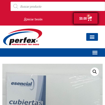
0
$
0.00
Iniciar Sesión