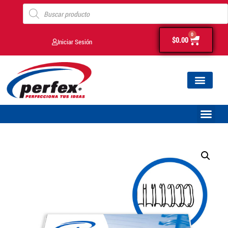
0
$
0.00
Iniciar Sesión