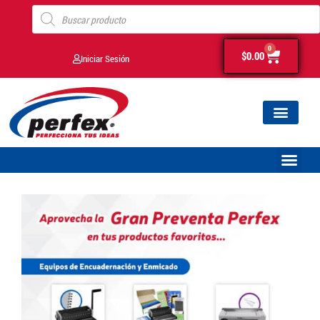
0
$
0.00
Iniciar Sesión