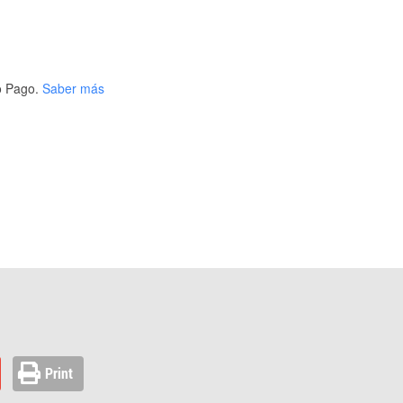
 Pago.
Saber más
Print