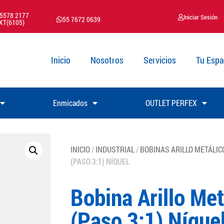
 5578 2177
Iniciar Sesión
55 7672 0639
XT(6105)
Inicio
Nosotros
Servicios
Tu Espa
Enmicados
OUTLET PERFEX
INICIO
/
INDUSTRIAL
/
BOBINAS ARILLO METÁLIC
(PASO 3:1) NÍQUEL
Bobina Arillo Met
(Paso 3:1) Níque