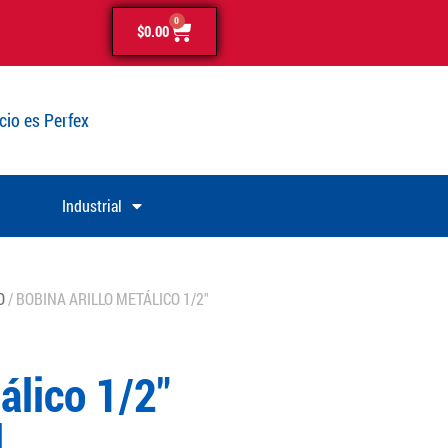
0
$
0.00
cio es Perfex
Industrial
O
/ BOBINA ARILLO METÁLICO 1/2″
álico 1/2″
l