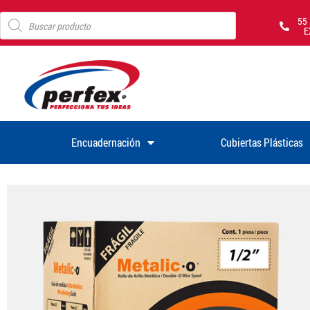
55
E
Encuadernación
Cubiertas Plásticas