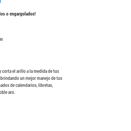
dos o engargolados!
as
orta el arillo a la medida de tus
º brindando un mejor manejo de tus
dos de calendarios, libretas,
oble aro.