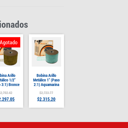
cionados
Agotado
bina Arillo
Bobina Arillo
tálico 1/2″
Metálico 1″ (Paso
 3:1) Bronce
2:1) Aquamarina
$
2,702.42
$
2,723.77
2,297.05
$
2,315.20