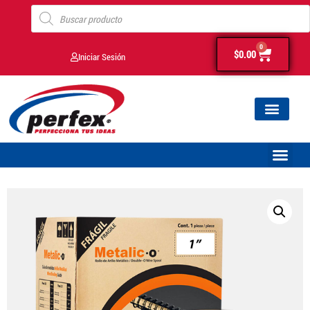
0
$
0.00
Iniciar Sesión