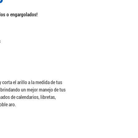
dos o engargolados!
s
orta el arillo a la medida de tus
º brindando un mejor manejo de tus
dos de calendarios, libretas,
oble aro.