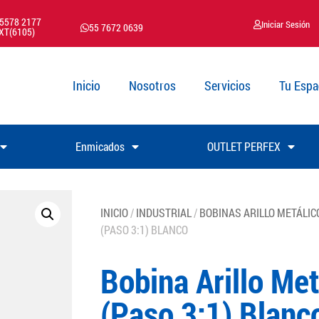
 5578 2177
Iniciar Sesión
55 7672 0639
XT(6105)
Inicio
Nosotros
Servicios
Tu Espa
Enmicados
OUTLET PERFEX
INICIO
/
INDUSTRIAL
/
BOBINAS ARILLO METÁLIC
(PASO 3:1) BLANCO
Bobina Arillo Met
(Paso 3:1) Blanc