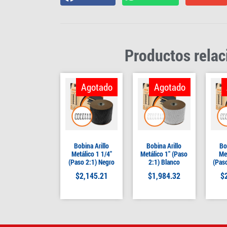
Productos rela
Agotado
Agotado
Bobina Arillo
Bobina Arillo
Bo
Metálico 1 1/4″
Metálico 1″ (Paso
Me
(Paso 2:1) Negro
2:1) Blanco
(Paso
$
2,145.21
$
1,984.32
$