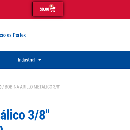
0
$
0.00
cio es Perfex
Industrial
O
/ BOBINA ARILLO METÁLICO 3/8″
álico 3/8″
o