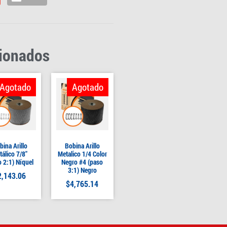
cionados
Agotado
Agotado
bina Arillo
Bobina Arillo
tálico 7/8″
Metalico 1/4 Color
 2:1) Níquel
Negro #4 (paso
3:1) Negro
2,143.06
$
4,765.14