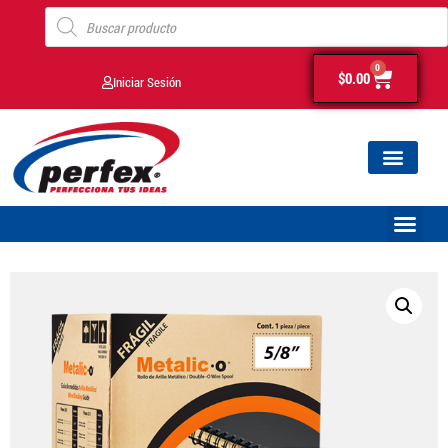
0
$
0.00
Iniciar Sesión