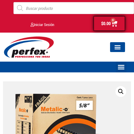
0
$
0.00
Iniciar Sesión