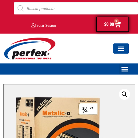
0
$
0.00
Iniciar Sesión