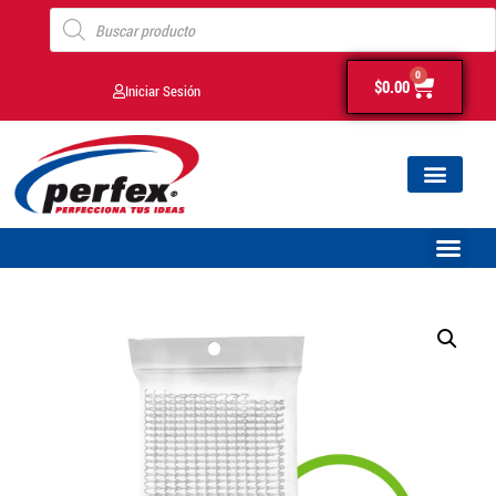
0
$
0.00
Iniciar Sesión