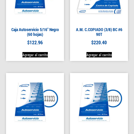
Caja Autoservicio 5/16″ Negro
A.M. C.COPIADO (3/8) BC #6
(60 hojas)
90T
$
122.96
$
220.40
Agregar al carrito
Agregar al carrito