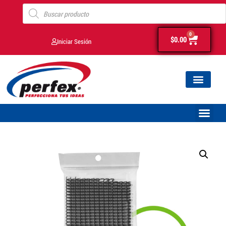
0
$
0.00
Iniciar Sesión