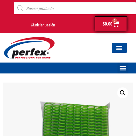
0
$
0.00
Iniciar Sesión