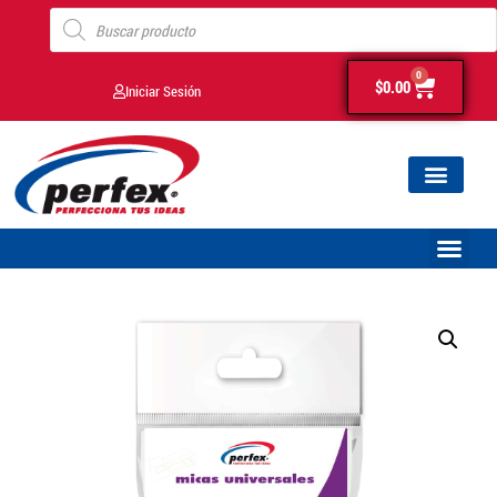
0
$
0.00
Iniciar Sesión