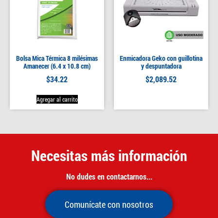
Bolsa Mica Térmica 8 milésimas
Enmicadora Geko con guillotina
Amanecer (6.4 x 10.8 cm)
y despuntadora
$
34.22
$
2,089.52
Agregar al carrito
Necesitas más información
No dudes en contactarnos...
Comunícate con nosotros