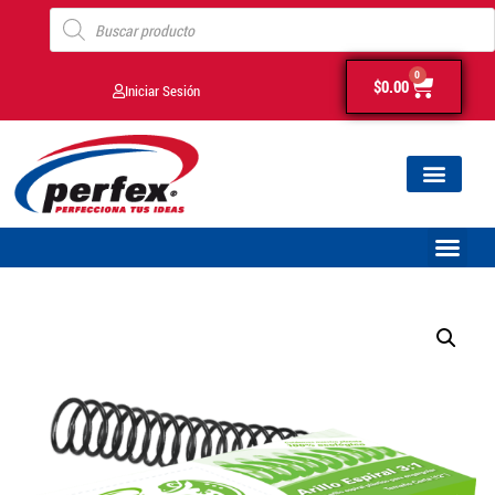
0
$
0.00
Iniciar Sesión