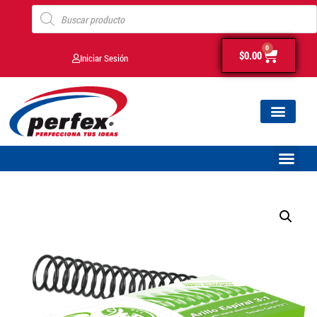
0
$
0.00
Iniciar Sesión