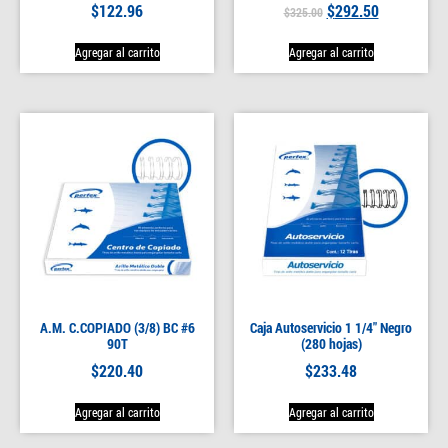
$
122.96
$
292.50
$
325.00
Agregar al carrito
Agregar al carrito
A.M. C.COPIADO (3/8) BC #6
Caja Autoservicio 1 1/4″ Negro
90T
(280 hojas)
$
220.40
$
233.48
Agregar al carrito
Agregar al carrito