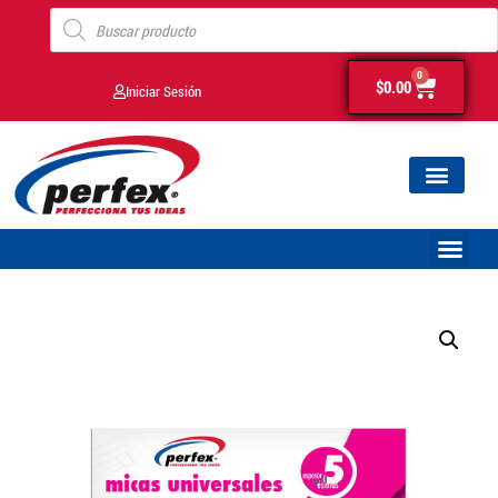
0
$
0.00
Iniciar Sesión