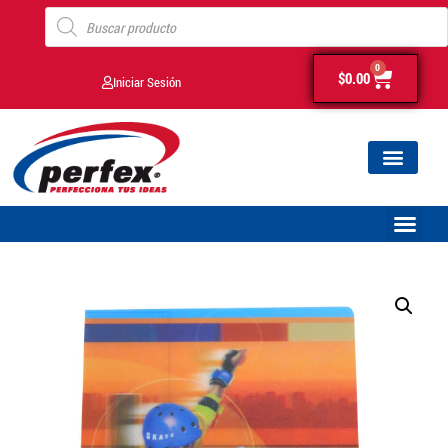
0
$
0.00
Iniciar Sesión