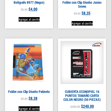
Bolígrafo 8977 (Negro)
Folder con Clip Diseño Junior
Seven
$
4.00
$
5.98
$
8.35
$
9.03
Agregar al carrito
Agregar al carrito
Folder con Clip Diseño Patineto
CUBIERTA ECONOPIEL 16
PUNTOS TAMAÑO CARTA
$
8.38
$
9.06
COLOR NEGRO (50 PIEZAS)
$
240.00
$
300.00
Agregar al carrito