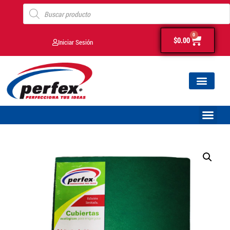
0
$
0.00
Iniciar Sesión