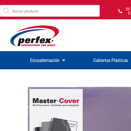
55
E
Encuadernación
Cubiertas Plásticas