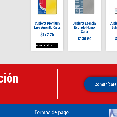
Cubierta Premium
Cubierta Esencial
Cubi
Liso Amarillo Carta
Estriado Humo
Estr
Carta
$
172.26
$
130.50
Agregar al carrito
ción
Comunícate
Formas de pago