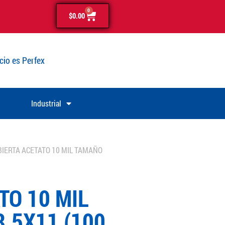
0
$
0.00
cio es Perfex
Industrial
BIERTA ACETATO 10 MIL TAMAÑO
TO 10 MIL
.5X11 (100