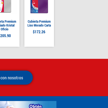
erta Premium
Cubierta Premium
iado Kristal
Liso Morado Carta
Oficio
$
172.26
$
205.90
 con nosotros