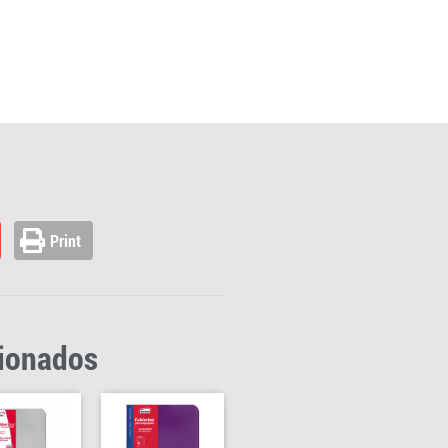
Print
cionados