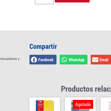
Compartir
a encuadernar y
Facebook
WhatsApp
Email
Productos rela
Agotado