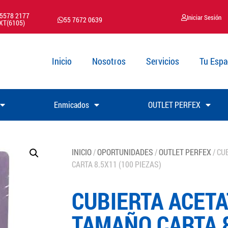
 5578 2177
Iniciar Sesión
55 7672 0639
XT(6105)
Inicio
Nosotros
Servicios
Tu Espa
Enmicados
OUTLET PERFEX
INICIO
/
OPORTUNIDADES
/
OUTLET PERFEX
/ CU
CARTA 8.5X11 (100 PIEZAS)
CUBIERTA ACETA
TAMAÑO CARTA 8