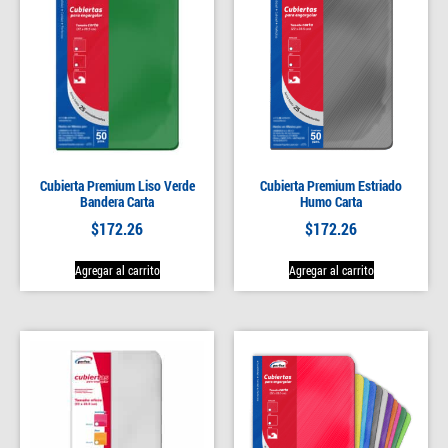
Cubierta Premium Liso Verde
Cubierta Premium Estriado
Bandera Carta
Humo Carta
$
172.26
$
172.26
Agregar al carrito
Agregar al carrito