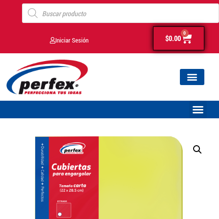
0
$
0.00
Iniciar Sesión