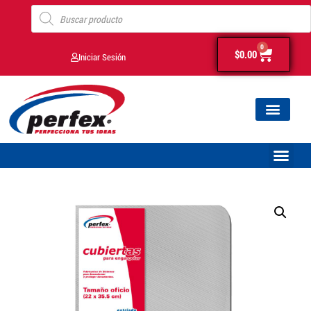
0
$
0.00
Iniciar Sesión