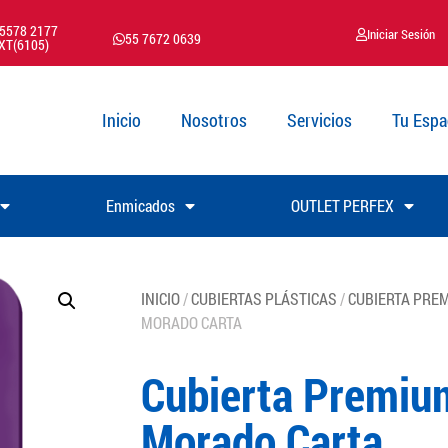
 5578 2177
Iniciar Sesión
55 7672 0639
XT(6105)
Inicio
Nosotros
Servicios
Tu Espa
Enmicados
OUTLET PERFEX
INICIO
/
CUBIERTAS PLÁSTICAS
/
CUBIERTA PRE
MORADO CARTA
Cubierta Premiu
Morado Carta