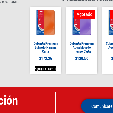
e encantarán..
Agotado
Cubierta Premium
Cubierta Premium
Cubi
Estriado Naranja
Aqua Morado
Aqu
Carta
Intenso Carta
$
172.26
$
130.50
Agregar al carrito
ción
Comunícate