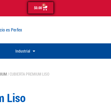
0
$
0.00
cio es Perfex
Industrial
MIUM
/ CUBIERTA PREMIUM LISO
m Liso