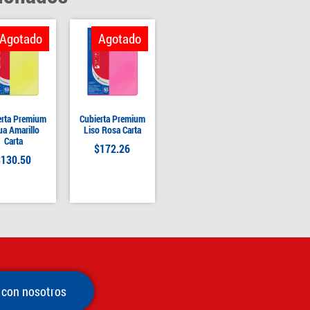
Agotado
Agotado
erta Premium
Cubierta Premium
a Amarillo
Liso Rosa Carta
Carta
$
172.26
$
130.50
 con nosotros