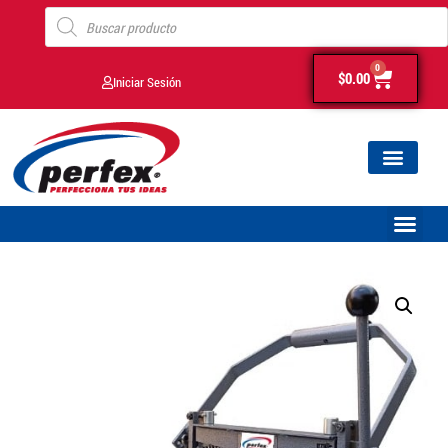
0
$
0.00
Iniciar Sesión