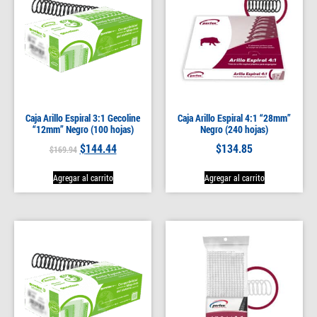
Caja Arillo Espiral 3:1 Gecoline
Caja Arillo Espiral 4:1 “28mm”
“12mm” Negro (100 hojas)
Negro (240 hojas)
$
144.44
$
134.85
$
169.94
Agregar al carrito
Agregar al carrito