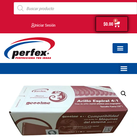
0
$
0.00
Iniciar Sesión