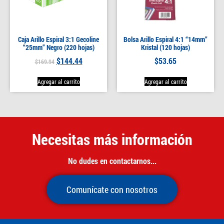
Caja Arillo Espiral 3:1 Gecoline
Bolsa Arillo Espiral 4:1 “14mm”
“25mm” Negro (220 hojas)
Kristal (120 hojas)
$
144.44
$
53.65
$
169.94
Agregar al carrito
Agregar al carrito
Necesitas más información
No dudes en contactarnos...
Comunícate con nosotros