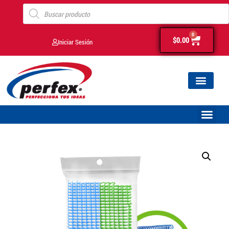
0
$
0.00
Iniciar Sesión