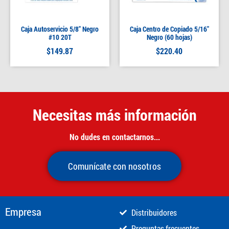
Caja Autoservicio 5/8″ Negro
Caja Centro de Copiado 5/16″
#10 20T
Negro (60 hojas)
$
149.87
$
220.40
Necesitas más información
No dudes en contactarnos...
Comunícate con nosotros
Empresa
Distribuidores
Preguntas frecuentes