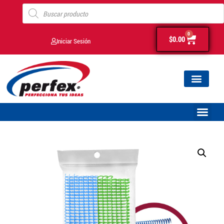
0
$
0.00
Iniciar Sesión