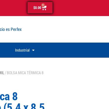
0
$
0.00
cio es Perfex
Industrial
MIL
/ BOLSA MICA TÉRMICA 8
ca 8
(5.4 x 8.5