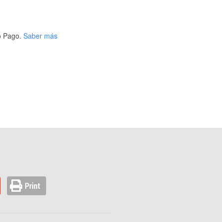
 Pago.
Saber más
Print