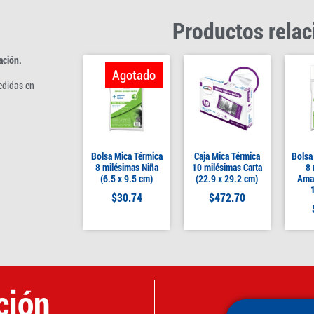
Productos rela
ación.
Agotado
edidas en
Bolsa Mica Térmica
Caja Mica Térmica
Bolsa
8 milésimas Niña
10 milésimas Carta
8 
(6.5 x 9.5 cm)
(22.9 x 29.2 cm)
Aman
$
30.74
$
472.70
ción