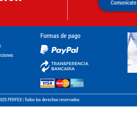
Comunícate
Formas de pago
s
iciones
025 PERFEX | Todos los derechos reservados.