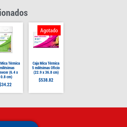
cionados
Agotado
 Mica Térmica
Caja Mica Térmica
milésimas
5 milésimas Oficio
ecer (6.4 x
(22.9 x 36.8 cm)
10.8 cm)
$
538.82
$
34.22