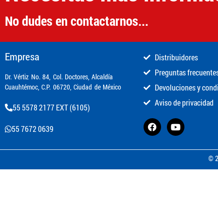
No dudes en contactarnos...
Empresa
Distribuidores
Preguntas frecuente
​Dr. Vértiz No. 84, Col. Doctores, Alcaldía
Cuauhtémoc, C.P. 06720, Ciudad de México
Devoluciones y cond
Aviso de privacidad
55 5578 2177 EXT (6105)
55 7672 0639
© 2