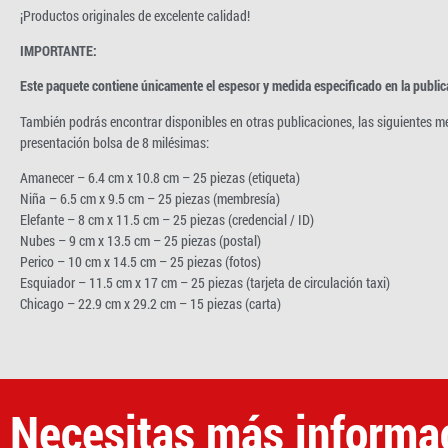
¡Productos originales de excelente calidad!
IMPORTANTE:
Este paquete contiene únicamente el espesor y medida especificado en la public
También podrás encontrar disponibles en otras publicaciones, las siguientes m
presentación bolsa de 8 milésimas:
Amanecer – 6.4 cm x 10.8 cm – 25 piezas (etiqueta)
Niña – 6.5 cm x 9.5 cm – 25 piezas (membresía)
Elefante – 8 cm x 11.5 cm – 25 piezas (credencial / ID)
Nubes – 9 cm x 13.5 cm – 25 piezas (postal)
Perico – 10 cm x 14.5 cm – 25 piezas (fotos)
Esquiador – 11.5 cm x 17 cm – 25 piezas (tarjeta de circulación taxi)
Chicago – 22.9 cm x 29.2 cm – 15 piezas (carta)
Necesitas más informa