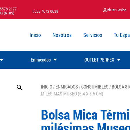
 5578 2177
Iniciar Sesión
55 7672 0639
XT(6105)
Inicio
Nosotros
Servicios
Tu Espa
Enmicados
OUTLET PERFEX
INICIO
/
ENMICADOS
/
CONSUMIBLES
/
BOLSA 8 
MILÉSIMAS MUSEO (5.4 X 8.5 CM)
Bolsa Mica Térmi
milésimas Museo 