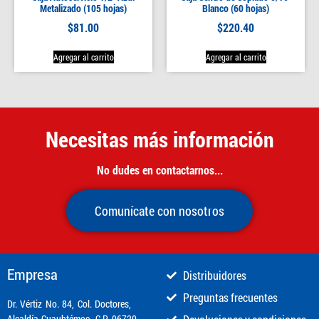
Metalizado (105 hojas)
Blanco (60 hojas)
$
81.00
$
220.40
Agregar al carrito
Agregar al carrito
Necesitas más información
No dudes en contactarnos...
Comunícate con nosotros
Empresa
Distribuidores
Preguntas frecuentes
​Dr. Vértiz No. 84, Col. Doctores,
Alcaldía Cuauhtémoc, C.P. 06720,