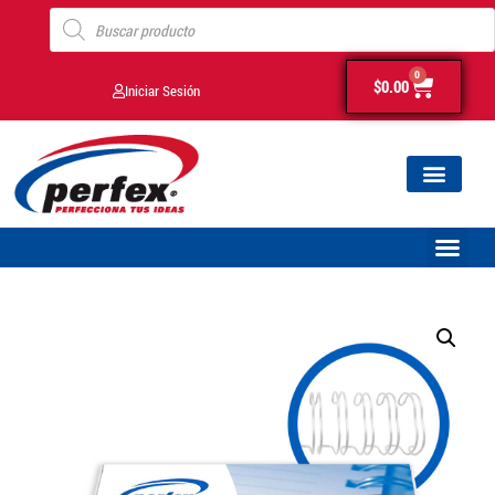
0
$
0.00
Iniciar Sesión