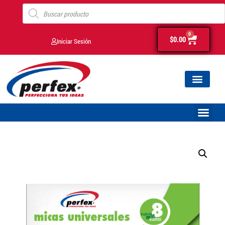
0
$
0.00
Iniciar Sesión