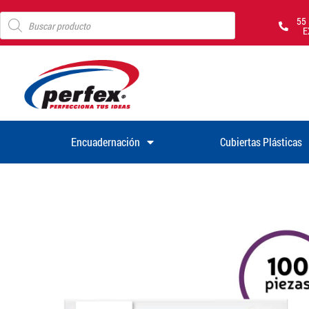
55
E
Encuadernación
Cubiertas Plásticas