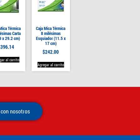
Mica Térmica
Caja Mica Térmica
lésimas Carta
8 milésimas
9 x 29.2 cm)
Esquiador (11.5 x
17 cm)
$
396.14
$
242.00
gar al carrito
Agregar al carrito
 con nosotros