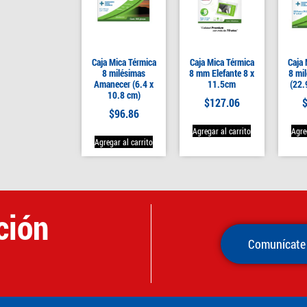
Caja Mica Térmica
Caja Mica Térmica
Caja 
8 milésimas
8 mm Elefante 8 x
8 mi
Amanecer (6.4 x
11.5cm
(22.
10.8 cm)
$
127.06
$
96.86
Agregar al carrito
Agre
Agregar al carrito
ción
Comunícate