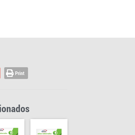
Print
cionados