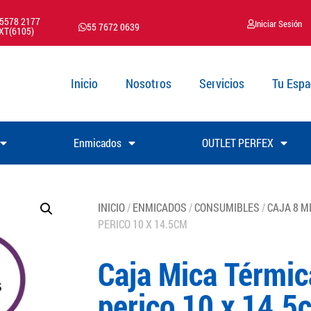
 5578 2177
Iniciar Sesión
55 7672 0639
XT(6105)
Inicio
Nosotros
Servicios
Tu Espa
Enmicados
OUTLET PERFEX
INICIO
/
ENMICADOS
/
CONSUMIBLES
/
CAJA 8 M
PERICO 10 X 14.5CM
Caja Mica Térmi
perico 10 x 14.5