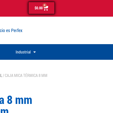
0
$
0.00
cio es Perfex
Industrial
IL
/ CAJA MICA TÉRMICA 8 MM
ca 8 mm
cm