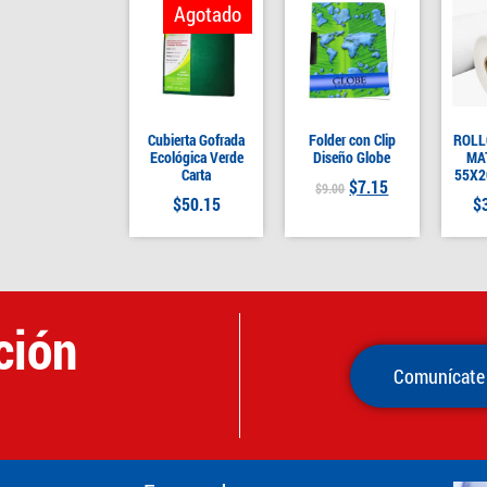
Agotado
Cubierta Gofrada
Folder con Clip
ROLL
Ecológica Verde
Diseño Globe
MA
Carta
55X2
$
7.15
$
9.00
$
50.15
$
ción
Comunícate