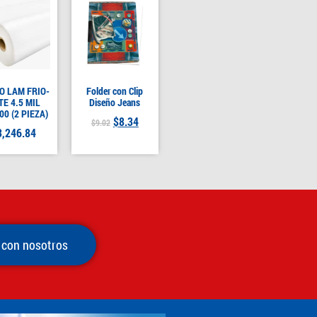
O LAM FRIO-
Folder con Clip
TE 4.5 MIL
Diseño Jeans
00 (2 PIEZA)
$
8.34
$
9.02
3,246.84
 con nosotros