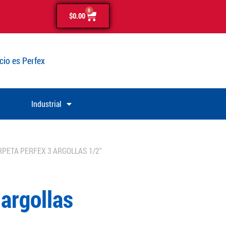
0
$
0.00
cio es Perfex
Industrial
RPETA PERFEX 3 ARGOLLAS 1/2″
argollas