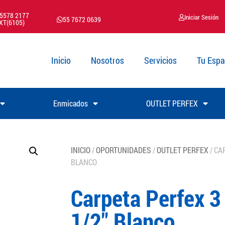
 5578 2177
Iniciar Sesión
55 7672 0639
XT(6105)
Inicio
Nosotros
Servicios
Tu Espa
Enmicados
OUTLET PERFEX
INICIO
/
OPORTUNIDADES
/
OUTLET PERFEX
/ CA
BLANCO
Carpeta Perfex 3 
1/2″ Blanco