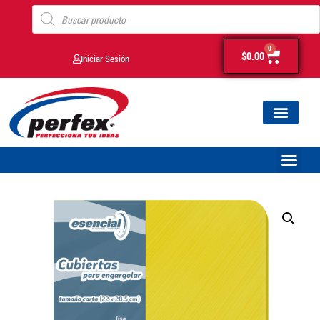
0
$
0.00
Iniciar Sesión