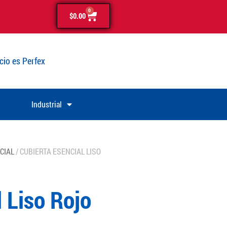
0
$
0.00
cio es Perfex
Industrial
CIAL
/ CUBIERTA ESENCIAL LISO
 Liso Rojo