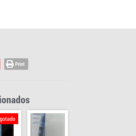
Print
cionados
gotado