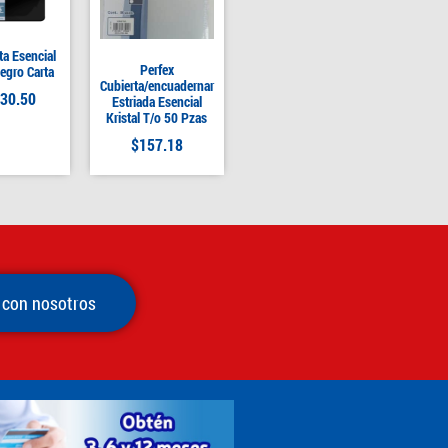
ta Esencial
Perfex
egro Carta
Cubierta/encuadernar
30.50
Estriada Esencial
Kristal T/o 50 Pzas
$
157.18
 con nosotros