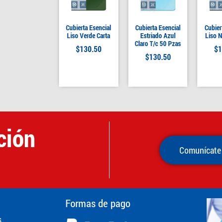
Cubierta Esencial
Cubierta Esencial
Cubier
Liso Verde Carta
Estriado Azul
Liso N
Claro T/c 50 Pzas
$
130.50
$
1
$
130.50
ción
Comunícate
Formas de pago
s