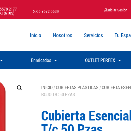
 5578 2177
Iniciar Sesión
55 7672 0639
XT(6105)
Inicio
Nosotros
Servicios
Tu Espa
Enmicados
OUTLET PERFEX
INICIO
/
CUBIERTAS PLÁSTICAS
/
CUBIERTA ESEN
ROJO T/C 50 PZAS
Cubierta Esencial
T/c 50 Pzas