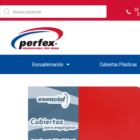
55
E
Encuadernación
Cubiertas Plásticas