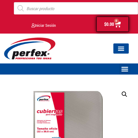
0
$
0.00
Iniciar Sesión