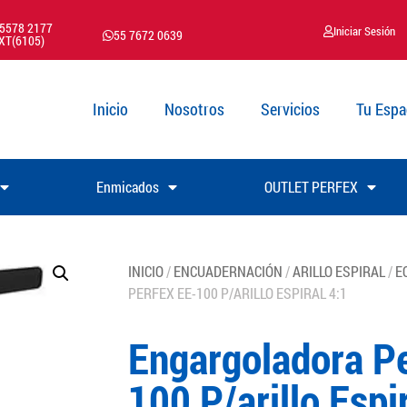
 5578 2177
Iniciar Sesión
55 7672 0639
XT(6105)
Inicio
Nosotros
Servicios
Tu Espa
Enmicados
OUTLET PERFEX
INICIO
/
ENCUADERNACIÓN
/
ARILLO ESPIRAL
/
E
PERFEX EE-100 P/ARILLO ESPIRAL 4:1
Engargoladora Pe
100 P/arillo Espi