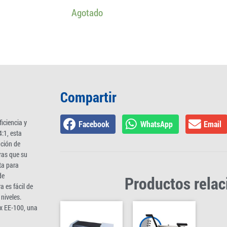
Agotado
Compartir
iciencia y
Facebook
WhatsApp
Email
4:1, esta
ación de
ras que su
ta para
de
Productos rela
 es fácil de
niveles.
ex EE-100, una