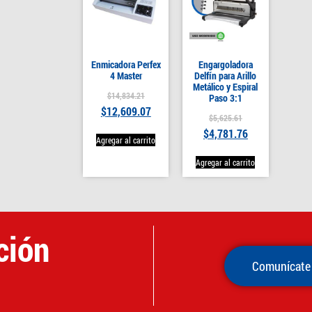
Enmicadora Perfex
Engargoladora
4 Master
Delfín para Arillo
Metálico y Espiral
$
14,834.21
Paso 3:1
$
12,609.07
$
5,625.61
$
4,781.76
Agregar al carrito
Agregar al carrito
ción
Comunícate