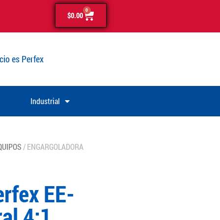
0
$
0.00
cio es Perfex
Industrial
QUIPOS
/ ENGARGOLADORA
rfex EE-
ral 4:1