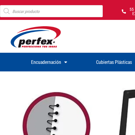
55
E
Encuadernación
Cubiertas Plásticas