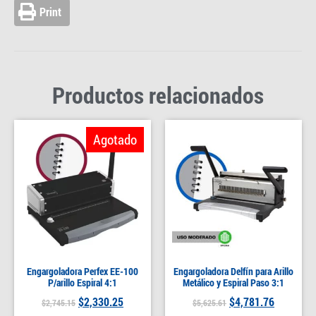
Print
Productos relacionados
Agotado
Engargoladora Perfex EE-100
Engargoladora Delfín para Arillo
P/arillo Espiral 4:1
Metálico y Espiral Paso 3:1
$
2,330.25
$
4,781.76
$
2,745.15
$
5,625.61