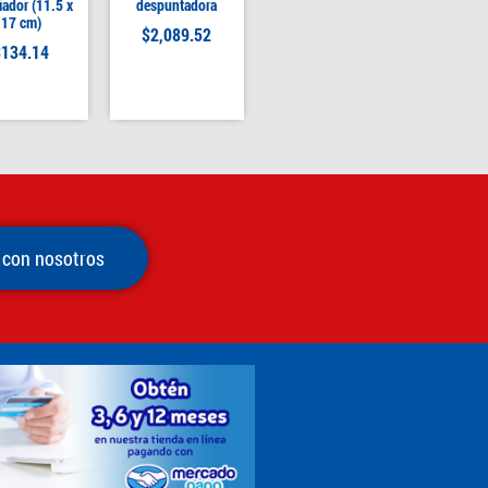
ador (11.5 x
despuntadora
17 cm)
$
2,089.52
$
134.14
 con nosotros