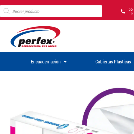
55
E
Encuadernación
Cubiertas Plásticas