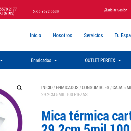
 5578 2177
Iniciar Sesión
55 7672 0639
XT(6105)
Inicio
Nosotros
Servicios
Tu Espa
Enmicados
OUTLET PERFEX
INICIO
/
ENMICADOS
/
CONSUMIBLES
/
CAJA 5 M
29.2CM 5MIL 100 PIEZAS
Mica térmica car
29.2cm 5mil 100