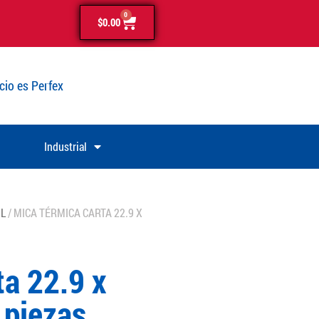
0
$
0.00
cio es Perfex
Industrial
IL
/ MICA TÉRMICA CARTA 22.9 X
ta 22.9 x
 piezas