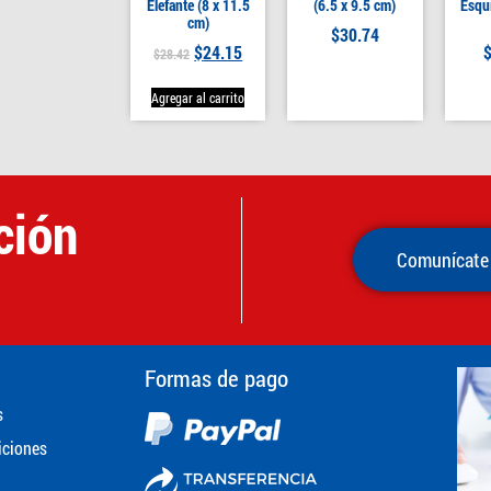
Elefante (8 x 11.5
(6.5 x 9.5 cm)
Esqui
cm)
$
30.74
$
24.15
$
28.42
Agregar al carrito
ción
Comunícate
Formas de pago
s
iciones