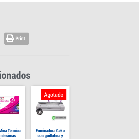
Print
cionados
Agotado
Mica Térmica
Enmicadora Geko
milésimas
con guillotina y