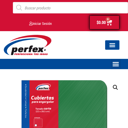
0
$
0.00
Iniciar Sesión