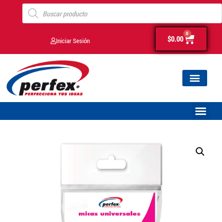
0
$
0.00
Iniciar Sesión