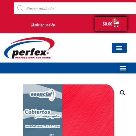
0
$
0.00
Iniciar Sesión